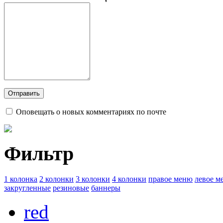
Оповещать о новых комментариях по почте
Фильтр
1 колонка
2 колонки
3 колонки
4 колонки
правое меню
левое м
закругленные
резиновые
баннеры
red