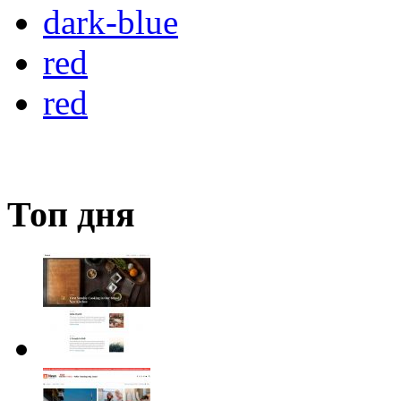
dark-blue
red
red
Топ дня