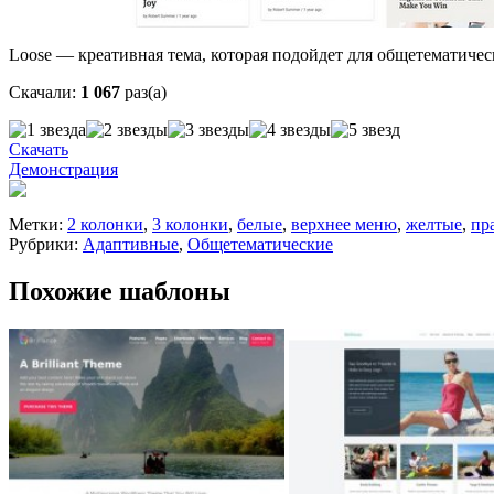
Loose — креативная тема, которая подойдет для общетематичес
Скачали:
1 067
раз(а)
Скачать
Демонстрация
Метки:
2 колонки
,
3 колонки
,
белые
,
верхнее меню
,
желтые
,
пр
Рубрики:
Адаптивные
,
Общетематические
Похожие шаблоны