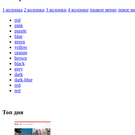
1 колонка
2 колонки
3 колонки
4 колонки
правое меню
левое м
red
pink
purple
blue
green
yellow
orange
brown
black
grey
dark
dark-blue
red
red
Топ дня