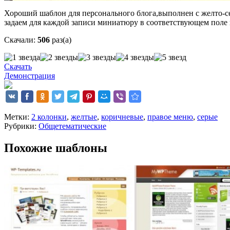
Хороший шаблон для персонального блога,выполнен с желто-се
задаем для каждой записи миниатюру в соответствующем поле и
Скачали:
506
раз(а)
Скачать
Демонстрация
Метки:
2 колонки
,
желтые
,
коричневые
,
правое меню
,
серые
Рубрики:
Общетематические
Похожие шаблоны