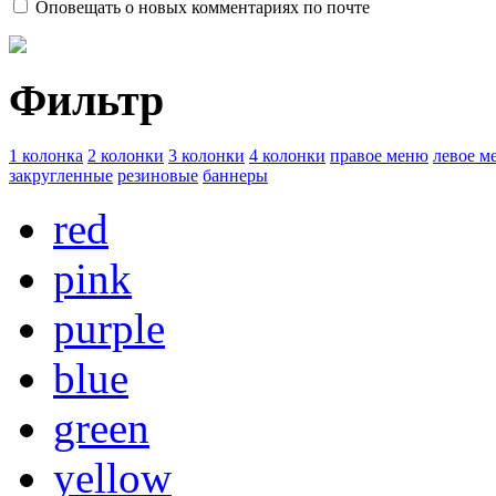
Оповещать о новых комментариях по почте
Фильтр
1 колонка
2 колонки
3 колонки
4 колонки
правое меню
левое м
закругленные
резиновые
баннеры
red
pink
purple
blue
green
yellow