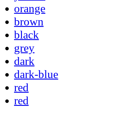
orange
brown
black
grey
dark
dark-blue
red
red