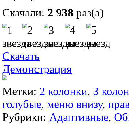
Скачали:
2 938
раз(а)
Скачать
Демонстрация
Метки:
2 колонки
,
3 коло
голубые
,
меню внизу
,
пра
Рубрики:
Адаптивные
,
Об