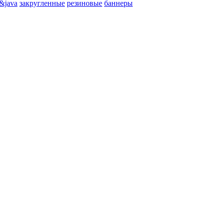
&java
закругленные
резиновые
баннеры