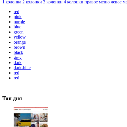
1 колонка
2 колонки
3 колонки
4 колонки
правое меню
левое м
red
pink
purple
blue
green
yellow
orange
brown
black
grey
dark
dark-blue
red
red
Топ дня