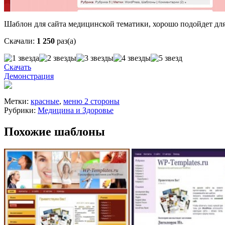
Шаблон для сайта медицинской тематики, хорошо подойдет для 
Скачали:
1 250
раз(а)
Скачать
Демонстрация
Метки:
красные
,
меню 2 стороны
Рубрики:
Медицина и Здоровье
Похожие шаблоны