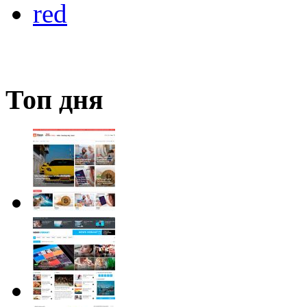
red
Топ дня