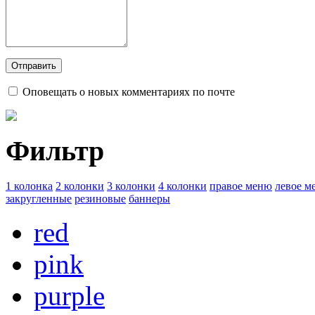
Оповещать о новых комментариях по почте
Фильтр
1 колонка
2 колонки
3 колонки
4 колонки
правое меню
левое м
закругленные
резиновые
баннеры
red
pink
purple