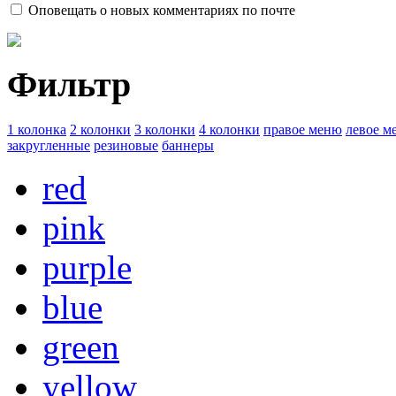
Оповещать о новых комментариях по почте
Фильтр
1 колонка
2 колонки
3 колонки
4 колонки
правое меню
левое м
закругленные
резиновые
баннеры
red
pink
purple
blue
green
yellow