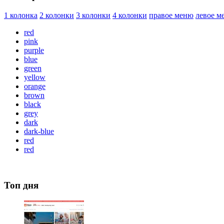
1 колонка
2 колонки
3 колонки
4 колонки
правое меню
левое м
red
pink
purple
blue
green
yellow
orange
brown
black
grey
dark
dark-blue
red
red
Топ дня