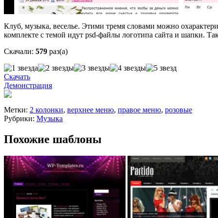
Клуб, музыка, веселье. Этими тремя словами можно охарактериз
комплекте с темой идут psd-файлы логотипа сайта и шапки. Та
Скачали:
579
раз(а)
Скачать
Демонстрация
Метки:
2 колонки
,
верхнее меню
,
правое меню
,
розовые
Рубрики:
Музыка
Похожие шаблоны