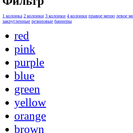
Фильтр
1 колонка
2 колонки
3 колонки
4 колонки
правое меню
левое м
закругленные
резиновые
баннеры
red
pink
purple
blue
green
yellow
orange
brown