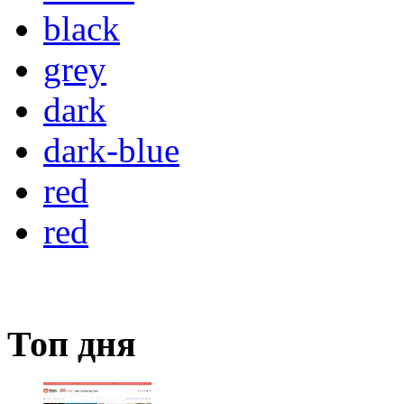
black
grey
dark
dark-blue
red
red
Топ дня