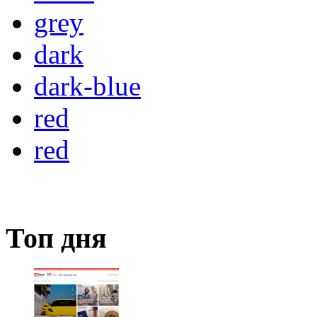
grey
dark
dark-blue
red
red
Топ дня