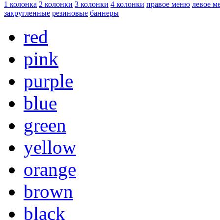
1 колонка
2 колонки
3 колонки
4 колонки
правое меню
левое м
закругленные
резиновые
баннеры
red
pink
purple
blue
green
yellow
orange
brown
black