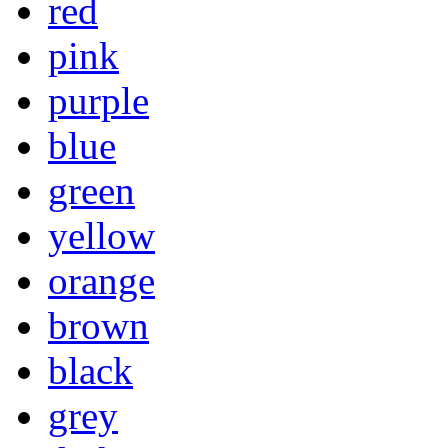
red
pink
purple
blue
green
yellow
orange
brown
black
grey