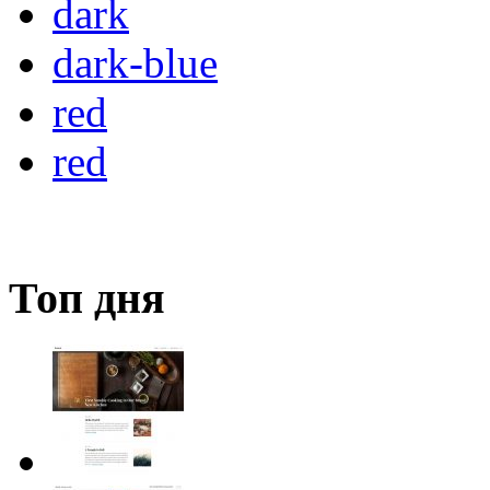
dark
dark-blue
red
red
Топ дня