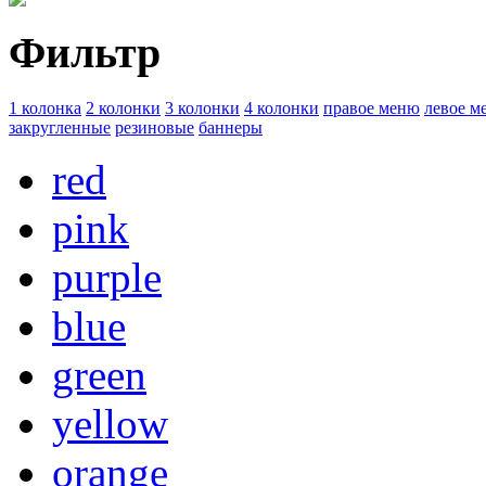
Фильтр
1 колонка
2 колонки
3 колонки
4 колонки
правое меню
левое м
закругленные
резиновые
баннеры
red
pink
purple
blue
green
yellow
orange