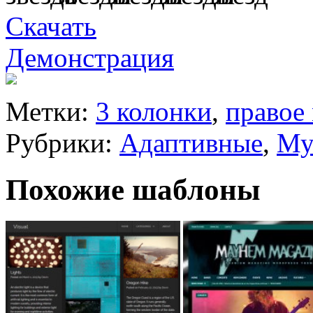
Скачать
Демонстрация
Метки:
3 колонки
,
правое
Рубрики:
Адаптивные
,
Му
Похожие шаблоны