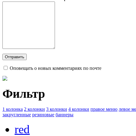
Оповещать о новых комментариях по почте
Фильтр
1 колонка
2 колонки
3 колонки
4 колонки
правое меню
левое м
закругленные
резиновые
баннеры
red