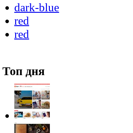
dark-blue
red
red
Топ дня