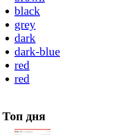
black
grey
dark
dark-blue
red
red
Топ дня