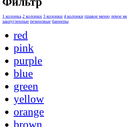
Фильтр
1 колонка
2 колонки
3 колонки
4 колонки
правое меню
левое м
закругленные
резиновые
баннеры
red
pink
purple
blue
green
yellow
orange
brown