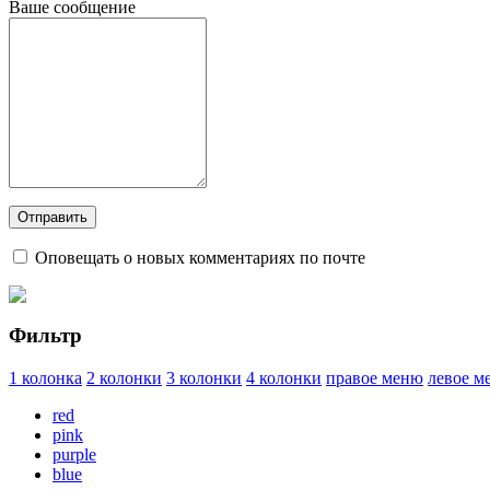
Ваше сообщение
Оповещать о новых комментариях по почте
Фильтр
1 колонка
2 колонки
3 колонки
4 колонки
правое меню
левое м
red
pink
purple
blue