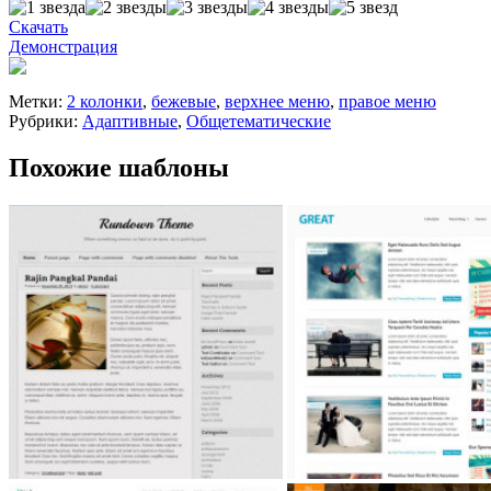
Скачать
Демонстрация
Метки:
2 колонки
,
бежевые
,
верхнее меню
,
правое меню
Рубрики:
Адаптивные
,
Общетематические
Похожие шаблоны