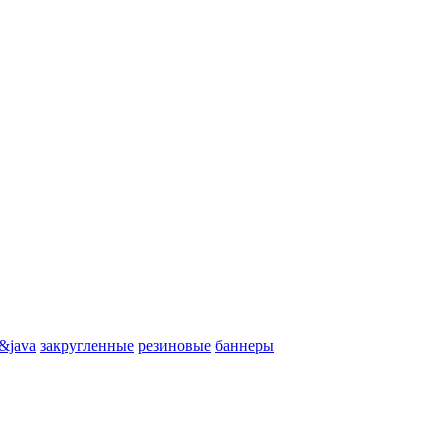
&java
закругленные
резиновые
баннеры