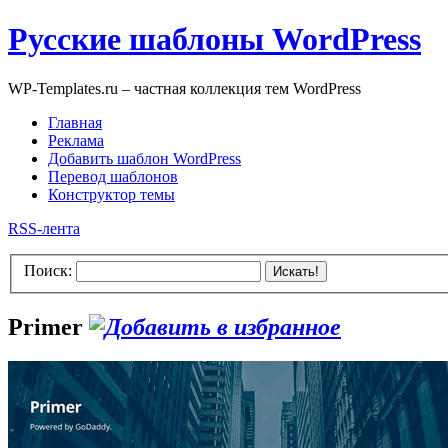
Русские шаблоны WordPress
WP-Templates.ru – частная коллекция тем WordPress
Главная
Реклама
Добавить шаблон WordPress
Перевод шаблонов
Конструктор темы
RSS-лента
Поиск:
Искать!
Primer