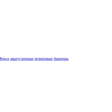
&java
закругленные
резиновые
баннеры