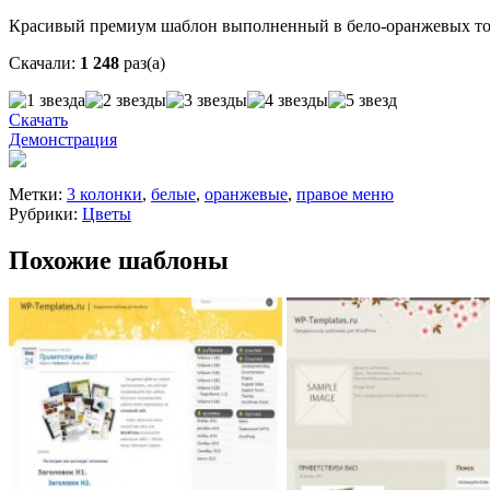
Красивый премиум шаблон выполненный в бело-оранжевых тонах
Скачали:
1 248
раз(а)
Скачать
Демонстрация
Метки:
3 колонки
,
белые
,
оранжевые
,
правое меню
Рубрики:
Цветы
Похожие шаблоны