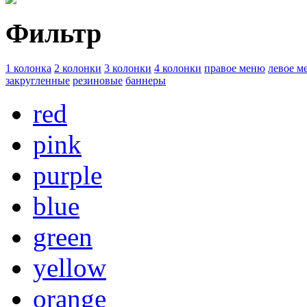
Фильтр
1 колонка
2 колонки
3 колонки
4 колонки
правое меню
левое м
закругленные
резиновые
баннеры
red
pink
purple
blue
green
yellow
orange