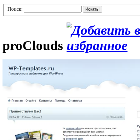
Поиск:
Искать!
proClouds