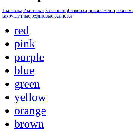
1 колонка
2 колонки
3 колонки
4 колонки
правое меню
левое м
закругленные
резиновые
баннеры
red
pink
purple
blue
green
yellow
orange
brown