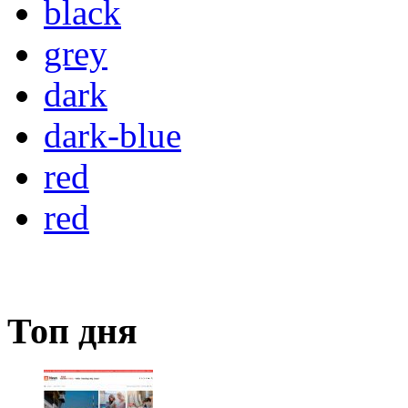
black
grey
dark
dark-blue
red
red
Топ дня