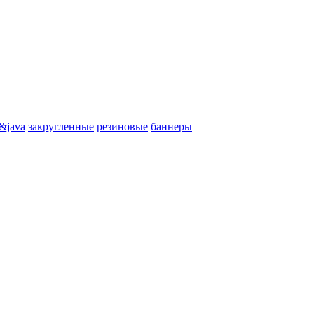
&java
закругленные
резиновые
баннеры