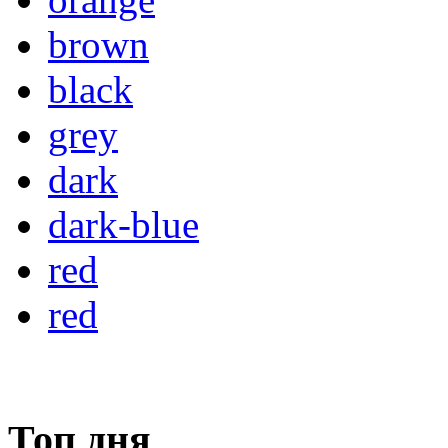
brown
black
grey
dark
dark-blue
red
red
Топ дня