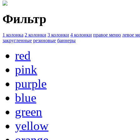
Фильтр
1 колонка
2 колонки
3 колонки
4 колонки
правое меню
левое м
закругленные
резиновые
баннеры
red
pink
purple
blue
green
yellow
orange