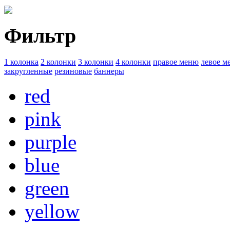
Фильтр
1 колонка
2 колонки
3 колонки
4 колонки
правое меню
левое м
закругленные
резиновые
баннеры
red
pink
purple
blue
green
yellow