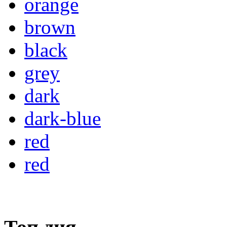
orange
brown
black
grey
dark
dark-blue
red
red