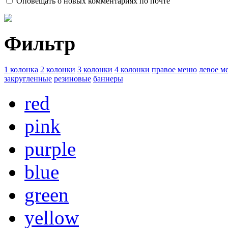
Оповещать о новых комментариях по почте
Фильтр
1 колонка
2 колонки
3 колонки
4 колонки
правое меню
левое м
закругленные
резиновые
баннеры
red
pink
purple
blue
green
yellow