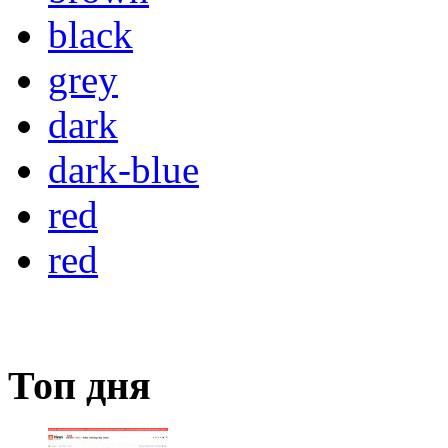
black
grey
dark
dark-blue
red
red
Топ дня