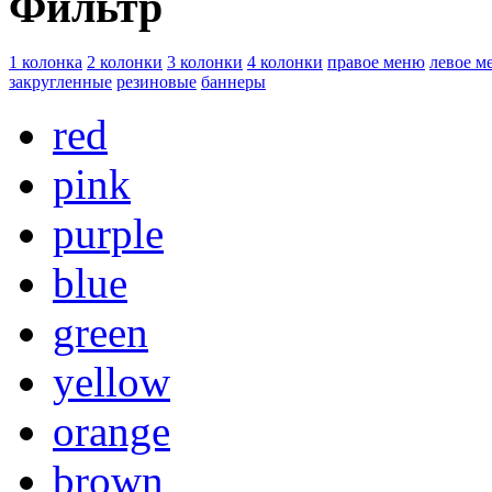
Фильтр
1 колонка
2 колонки
3 колонки
4 колонки
правое меню
левое м
закругленные
резиновые
баннеры
red
pink
purple
blue
green
yellow
orange
brown