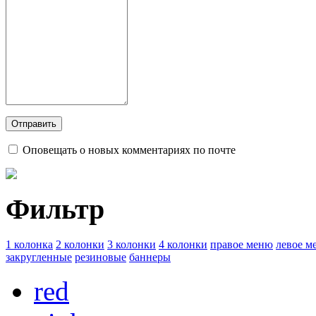
Оповещать о новых комментариях по почте
Фильтр
1 колонка
2 колонки
3 колонки
4 колонки
правое меню
левое м
закругленные
резиновые
баннеры
red