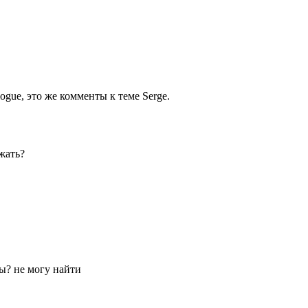
logue, это же комменты к теме Serge.
жать?
ты? не могу найти