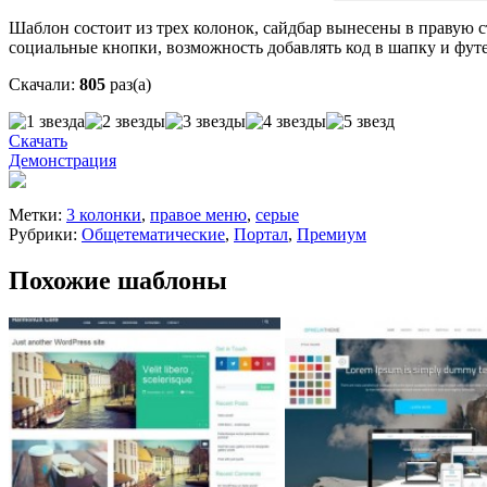
Шаблон состоит из трех колонок, сайдбар вынесены в правую 
социальные кнопки, возможность добавлять код в шапку и фут
Скачали:
805
раз(а)
Скачать
Демонстрация
Метки:
3 колонки
,
правое меню
,
серые
Рубрики:
Общетематические
,
Портал
,
Премиум
Похожие шаблоны