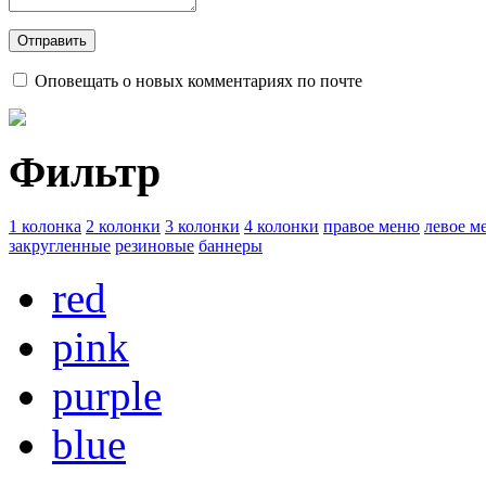
Оповещать о новых комментариях по почте
Фильтр
1 колонка
2 колонки
3 колонки
4 колонки
правое меню
левое м
закругленные
резиновые
баннеры
red
pink
purple
blue