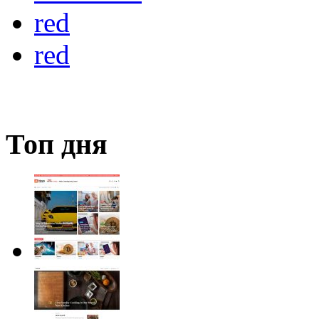
red
red
Топ дня