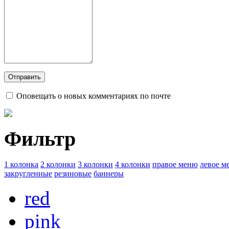
Оповещать о новых комментариях по почте
Фильтр
1 колонка
2 колонки
3 колонки
4 колонки
правое меню
левое м
закругленные
резиновые
баннеры
red
pink