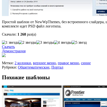
Простой шаблон от NewWpThemes, без встроенного слайдера, ш
комплекте идет PSD файл логотипа.
Скачали:
1 268
раз(а)
Скачать
Демонстрация
Метки:
2 колонки
,
верхнее меню
,
правое меню
,
синие
Рубрики:
Общетематические
,
Портал
Похожие шаблоны