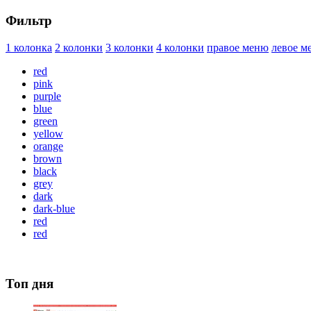
Фильтр
1 колонка
2 колонки
3 колонки
4 колонки
правое меню
левое м
red
pink
purple
blue
green
yellow
orange
brown
black
grey
dark
dark-blue
red
red
Топ дня