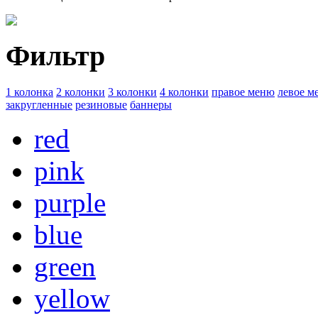
Фильтр
1 колонка
2 колонки
3 колонки
4 колонки
правое меню
левое м
закругленные
резиновые
баннеры
red
pink
purple
blue
green
yellow