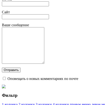
Сайт
Ваше сообщение
Оповещать о новых комментариях по почте
Фильтр
1 колонка
2 колонки
3 колонки
4 колонки
правое меню
левое м