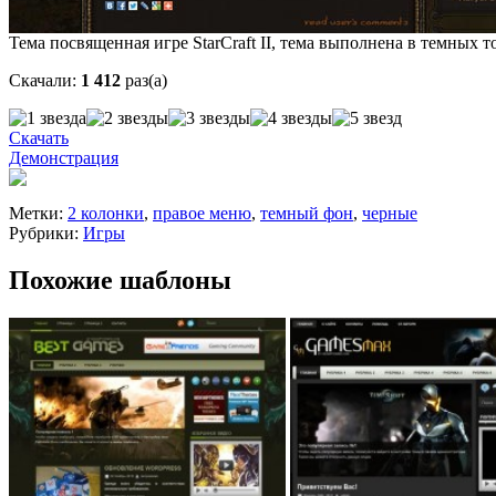
Тема посвященная игре StarCraft II, тема выполнена в темных 
Скачали:
1 412
раз(а)
Скачать
Демонстрация
Метки:
2 колонки
,
правое меню
,
темный фон
,
черные
Рубрики:
Игры
Похожие шаблоны