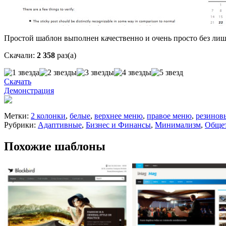
Простой шаблон выполнен качественно и очень просто без лиш
Скачали:
2 358
раз(а)
Скачать
Демонстрация
Метки:
2 колонки
,
белые
,
верхнее меню
,
правое меню
,
резинов
Рубрики:
Адаптивные
,
Бизнес и Финансы
,
Минимализм
,
Общет
Похожие шаблоны