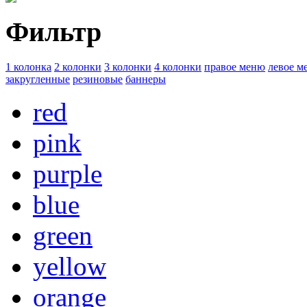
Фильтр
1 колонка
2 колонки
3 колонки
4 колонки
правое меню
левое м
закругленные
резиновые
баннеры
red
pink
purple
blue
green
yellow
orange