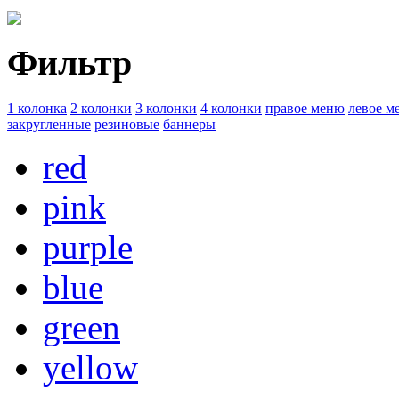
Фильтр
1 колонка
2 колонки
3 колонки
4 колонки
правое меню
левое м
закругленные
резиновые
баннеры
red
pink
purple
blue
green
yellow