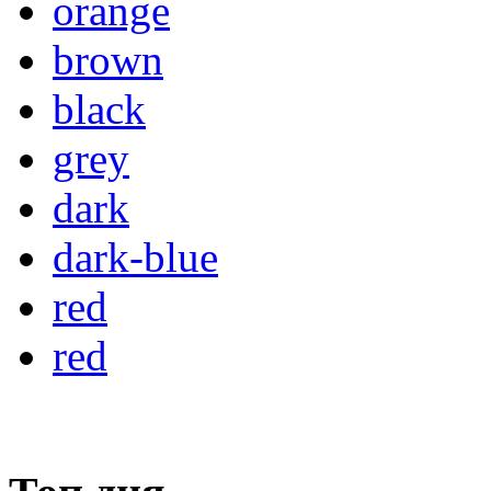
orange
brown
black
grey
dark
dark-blue
red
red