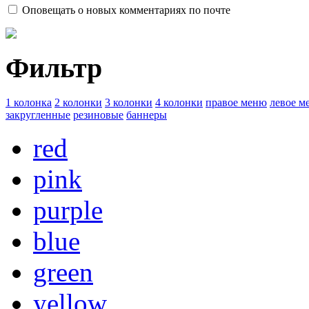
Оповещать о новых комментариях по почте
Фильтр
1 колонка
2 колонки
3 колонки
4 колонки
правое меню
левое м
закругленные
резиновые
баннеры
red
pink
purple
blue
green
yellow