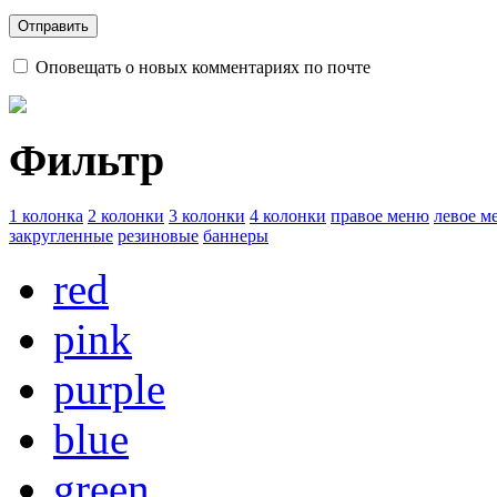
Оповещать о новых комментариях по почте
Фильтр
1 колонка
2 колонки
3 колонки
4 колонки
правое меню
левое м
закругленные
резиновые
баннеры
red
pink
purple
blue
green