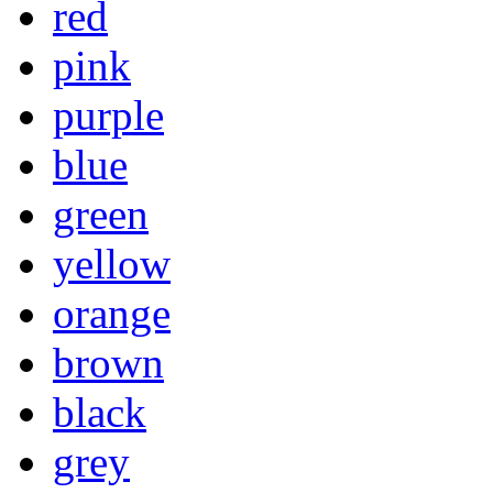
red
pink
purple
blue
green
yellow
orange
brown
black
grey