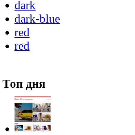
dark
dark-blue
red
red
Топ дня