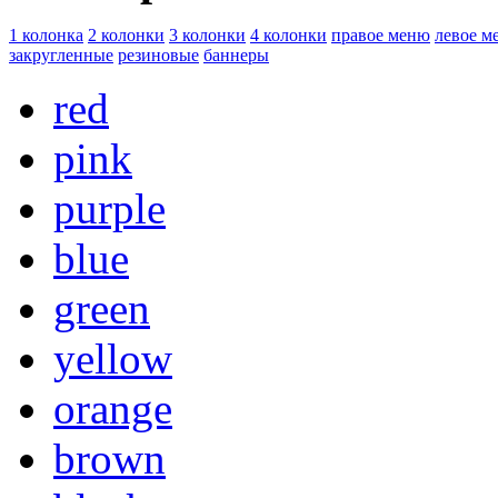
1 колонка
2 колонки
3 колонки
4 колонки
правое меню
левое м
закругленные
резиновые
баннеры
red
pink
purple
blue
green
yellow
orange
brown