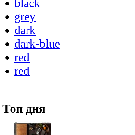
black
grey
dark
dark-blue
red
red
Топ дня