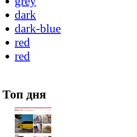
grey
dark
dark-blue
red
red
Топ дня