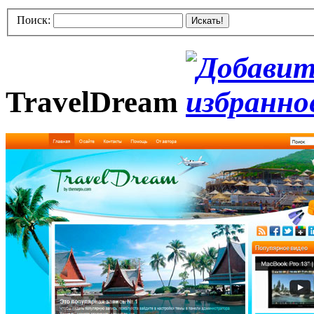
Поиск:
Искать!
TravelDream