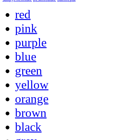
red
pink
purple
blue
green
yellow
orange
brown
black