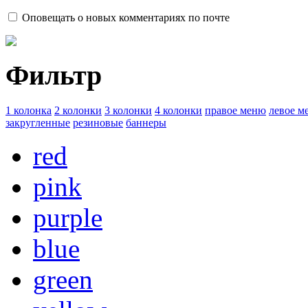
Оповещать о новых комментариях по почте
Фильтр
1 колонка
2 колонки
3 колонки
4 колонки
правое меню
левое м
закругленные
резиновые
баннеры
red
pink
purple
blue
green