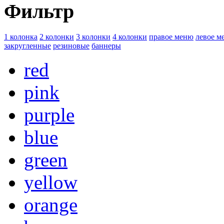
Фильтр
1 колонка
2 колонки
3 колонки
4 колонки
правое меню
левое м
закругленные
резиновые
баннеры
red
pink
purple
blue
green
yellow
orange