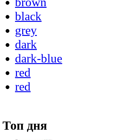
brown
black
grey
dark
dark-blue
red
red
Топ дня