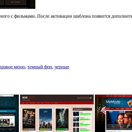
нного с фильмами. После активации шаблона появится дополните
правое меню
,
темный фон
,
черные