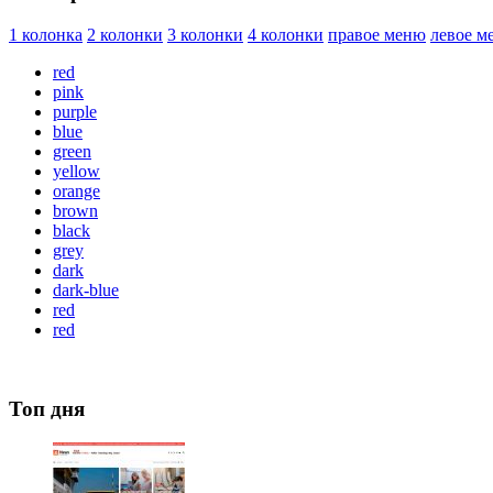
1 колонка
2 колонки
3 колонки
4 колонки
правое меню
левое м
red
pink
purple
blue
green
yellow
orange
brown
black
grey
dark
dark-blue
red
red
Топ дня