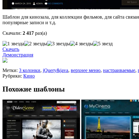
Шаблон для кинозала, для коллекции фильмов, для сайта связа
популярные записи и т.д.
Скачали:
2 417
раз(а)
Скачать
Демонстрация
Метки:
3 колонки
,
jQuery&java
,
верхнее меню
,
настраиваемые
,
Рубрики:
Кино
Похожие шаблоны