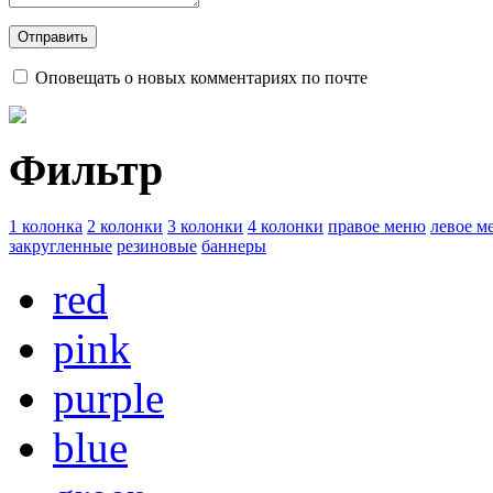
Оповещать о новых комментариях по почте
Фильтр
1 колонка
2 колонки
3 колонки
4 колонки
правое меню
левое м
закругленные
резиновые
баннеры
red
pink
purple
blue