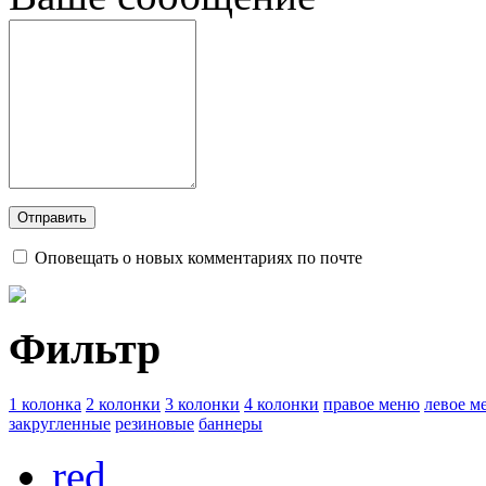
Оповещать о новых комментариях по почте
Фильтр
1 колонка
2 колонки
3 колонки
4 колонки
правое меню
левое м
закругленные
резиновые
баннеры
red