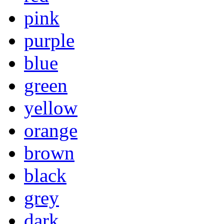
pink
purple
blue
green
yellow
orange
brown
black
grey
dark