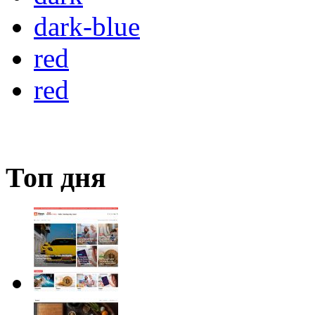
dark-blue
red
red
Топ дня