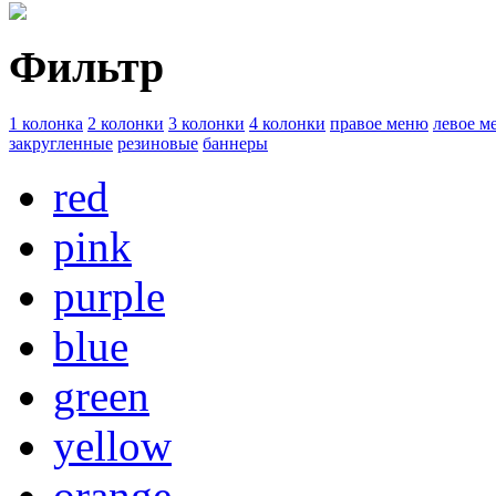
Фильтр
1 колонка
2 колонки
3 колонки
4 колонки
правое меню
левое м
закругленные
резиновые
баннеры
red
pink
purple
blue
green
yellow
orange