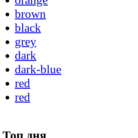
brown
black
grey
dark
dark-blue
red
red
Топ дня