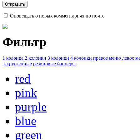
Оповещать о новых комментариях по почте
Фильтр
1 колонка
2 колонки
3 колонки
4 колонки
правое меню
левое м
закругленные
резиновые
баннеры
red
pink
purple
blue
green