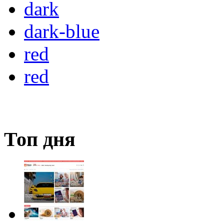
dark
dark-blue
red
red
Топ дня