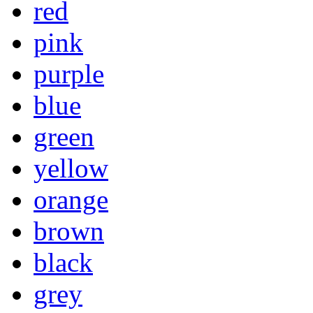
red
pink
purple
blue
green
yellow
orange
brown
black
grey