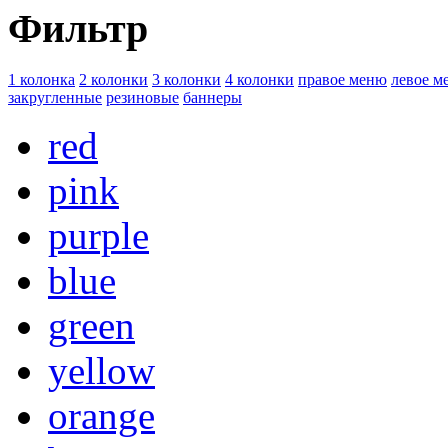
Фильтр
1 колонка
2 колонки
3 колонки
4 колонки
правое меню
левое м
закругленные
резиновые
баннеры
red
pink
purple
blue
green
yellow
orange