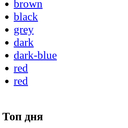
brown
black
grey
dark
dark-blue
red
red
Топ дня