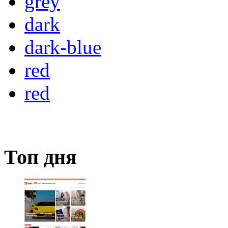
grey
dark
dark-blue
red
red
Топ дня