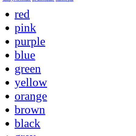
red
pink
purple
blue
green
yellow
orange
brown
black