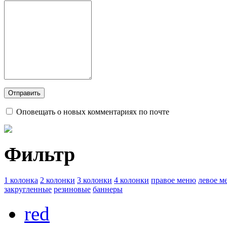
Оповещать о новых комментариях по почте
Фильтр
1 колонка
2 колонки
3 колонки
4 колонки
правое меню
левое м
закругленные
резиновые
баннеры
red