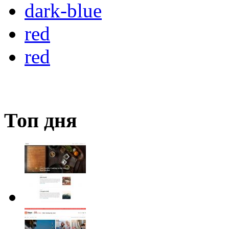
dark-blue
red
red
Топ дня