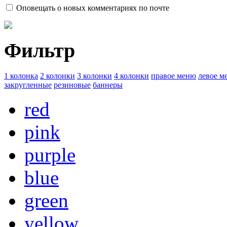
Оповещать о новых комментариях по почте
Фильтр
1 колонка
2 колонки
3 колонки
4 колонки
правое меню
левое м
закругленные
резиновые
баннеры
red
pink
purple
blue
green
yellow